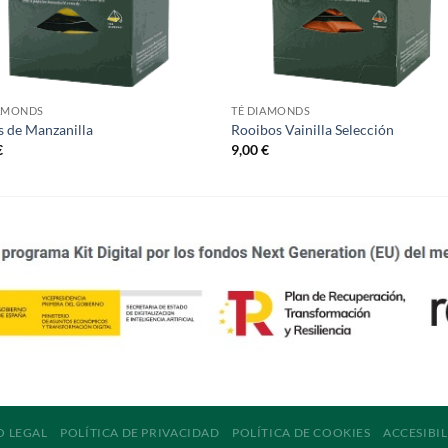
IAMONDS
TÉ DIAMONDS
s de Manzanilla
Rooibos Vainilla Selección
€
9,00
€
O LEGAL
POLÍTICA DE PRIVACIDAD
POLÍTICA DE COOKIES
ACCESIBI