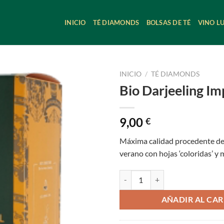
INICIO
TÉ DIAMONDS
BOLSAS DE TÉ
VINO L
INICIO
/
TÉ DIAMONDS
Bio Darjeeling Im
9,00
€
Máxima calidad procedente de 
verano con hojas ‘coloridas’ y 
Bio Darjeeling Imperial cantidad
AÑADIR AL CAR