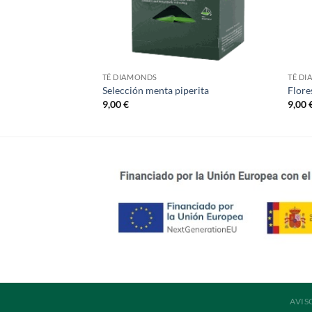
TÉ DIAMONDS
TÉ D
n
Selección menta piperita
Flore
9,00
€
9,00
AVIS