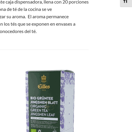
ALTE
te caja dispensadora, llena con 20 porciones
ona de té de la cocina se ve
izar su aroma. El aroma permanece
on los tés que se exponen en envases a
conocedores del té.