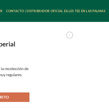
UX
CONTACTO | DISTRIBUIDOR OFICIAL EILLES TEE EN LAS PALMAS
perial
la recolección de
muy regulares.
RITO