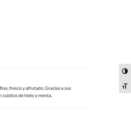
ALTE
ALTE
ino, fresco y afrutado. Gracias a sus
n cubitos de hielo y menta.