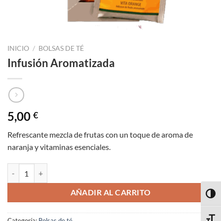
INICIO
/
BOLSAS DE TÉ
Infusión Aromatizada
5,00
€
Refrescante mezcla de frutas con un toque de aroma de
naranja y vitaminas esenciales.
Infusión Aromatizada cantidad
AÑADIR AL CARRITO
ALTE
ALTE
Categoría:
Bolsas de té