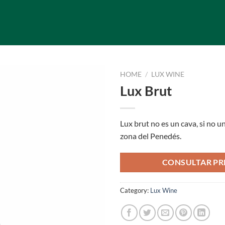
HOME
/
LUX WINE
Lux Brut
Lux brut no es un cava, si no 
zona del Penedés.
CONSULTAR PR
Category:
Lux Wine