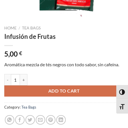
HOME
/
TEA BAGS
Infusión de Frutas
5,00
€
Aromática mezcla de tés negros con todo sabor, sin cafeína.
Infusión de Frutas quantity
ADD TO CART
TOGG
Category:
Tea Bags
TOGG